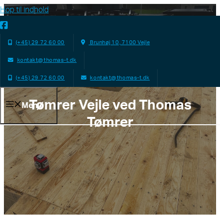
Hop til indhold
(+45) 29 72 60 00
Brunhøj 10, 7100 Vejle
kontakt@thomas-t.dk
(+45) 29 72 60 00
kontakt@thomas-t.dk
Tømrer Vejle ved Thomas
Menu
Tømrer