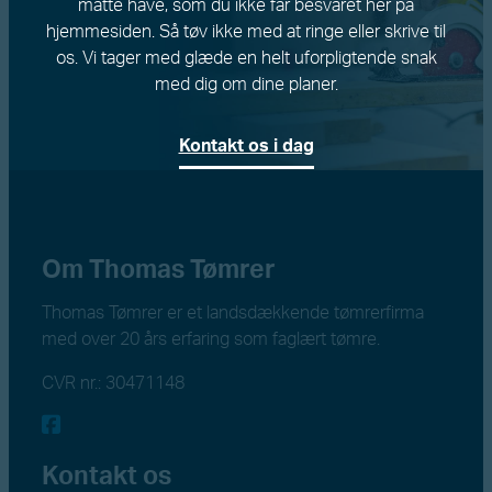
måtte have, som du ikke får besvaret her på
hjemmesiden. Så tøv ikke med at ringe eller skrive til
os. Vi tager med glæde en helt uforpligtende snak
med dig om dine planer.
Kontakt os i dag
Om Thomas Tømrer
Thomas Tømrer er et landsdækkende tømrerfirma
med over 20 års erfaring som faglært tømre.
CVR nr.: 30471148
Kontakt os