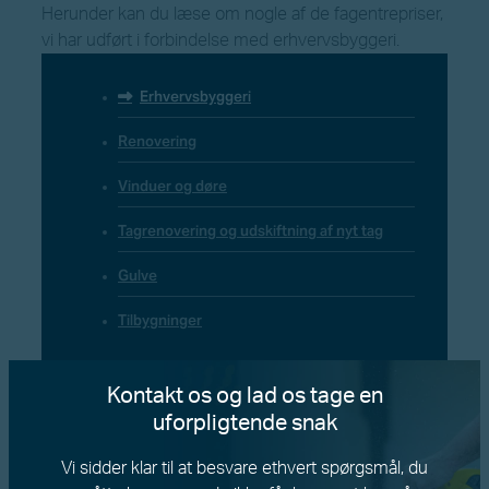
Herunder kan du læse om nogle af de fagentrepriser,
vi har udført i forbindelse med erhvervsbyggeri.
Erhvervsbyggeri
Renovering
Vinduer og døre
Tagrenovering og udskiftning af nyt tag
Gulve
Tilbygninger
Kontakt os og lad os tage en
uforpligtende snak
Vi sidder klar til at besvare ethvert spørgsmål, du