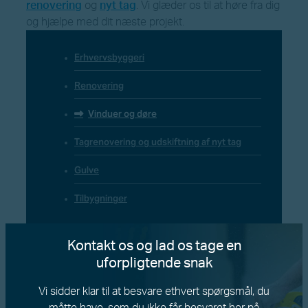
renovering
og
nyt tag
. Vi glæder os til at høre fra dig
og hjælpe med dit næste projekt.
Erhvervsbyggeri
Renovering
Vinduer og døre
Tagrenovering og udskiftning af nyt tag
Gulve
Tilbygninger
Kontakt os og lad os tage en
uforpligtende snak
Vi sidder klar til at besvare ethvert spørgsmål, du
måtte have, som du ikke får besvaret her på