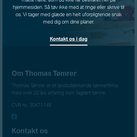
hjemmesiden. Så tøv ikke med at ringe eller skrive til
os. Vi tager med glæde en helt uforpligtende snak
med dig om dine planer.
Kontakt os i dag
Om Thomas Tømrer
Thomas Tømrer er et landsdækkende tømrerfirma
med over 20 års erfaring som faglært tømre.
CVR nr.: 30471148
Kontakt os