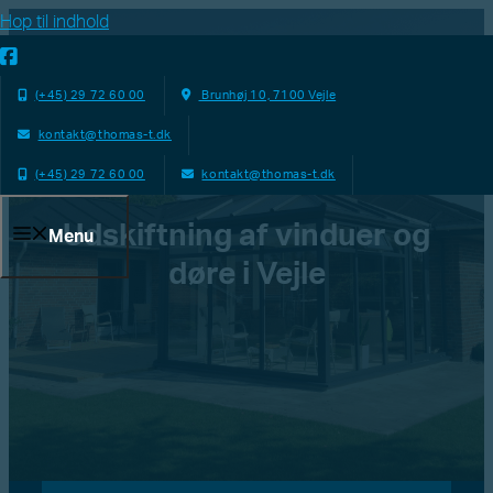
Hop til indhold
(+45) 29 72 60 00
Brunhøj 10, 7100 Vejle
kontakt@thomas-t.dk
(+45) 29 72 60 00
kontakt@thomas-t.dk
Udskiftning af vinduer og
Menu
døre i Vejle