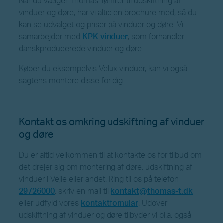
Når du vælger Thomas Tømrer til udskiftning af
vinduer og døre, har vi altid en brochure med, så du
kan se udvalget og priser på vinduer og døre. Vi
samarbejder med
KPK vinduer
, som forhandler
danskproducerede vinduer og døre.
Køber du eksempelvis Velux vinduer, kan vi også
sagtens montere disse for dig.
Kontakt os omkring udskiftning af vinduer
og døre
Du er altid velkommen til at kontakte os for tilbud om
det drejer sig om montering af døre, udskiftning af
vinduer i Vejle eller andet. Ring til os på telefon
29726000
, skriv en mail til
kontakt@thomas-t.dk
eller udfyld vores
kontaktfomular
. Udover
udskiftning af vinduer og døre tilbyder vi bl.a. også