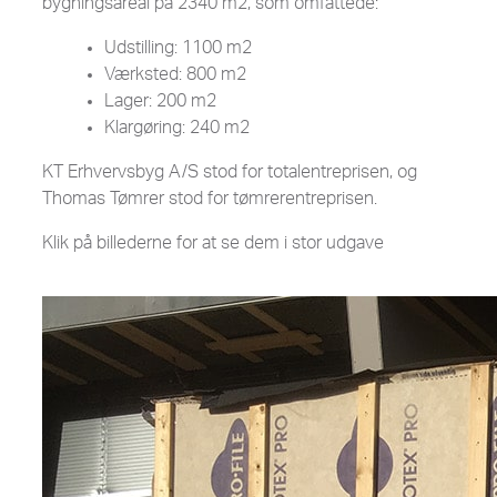
bygningsareal på 2340 m2, som omfattede:
Udstilling: 1100 m2
Værksted: 800 m2
Lager: 200 m2
Klargøring: 240 m2
KT Erhvervsbyg A/S stod for totalentreprisen, og
Thomas Tømrer stod for tømrerentreprisen.
Klik på billederne for at se dem i stor udgave