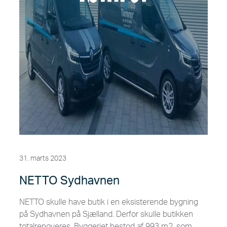
31. marts 2023
NETTO Sydhavnen
NETTO skulle have butik i en eksisterende bygning
på Sydhavnen på Sjælland. Derfor skulle butikken
totalrenoveres. Byggeriet bestod af 993 m2, som