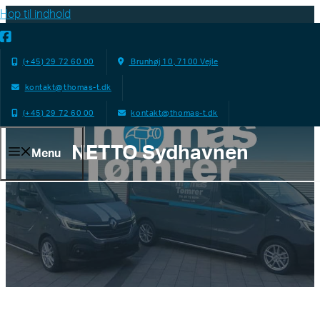
Hop til indhold
(+45) 29 72 60 00
Brunhøj 10, 7100 Vejle
kontakt@thomas-t.dk
(+45) 29 72 60 00
kontakt@thomas-t.dk
NETTO Sydhavnen
Menu