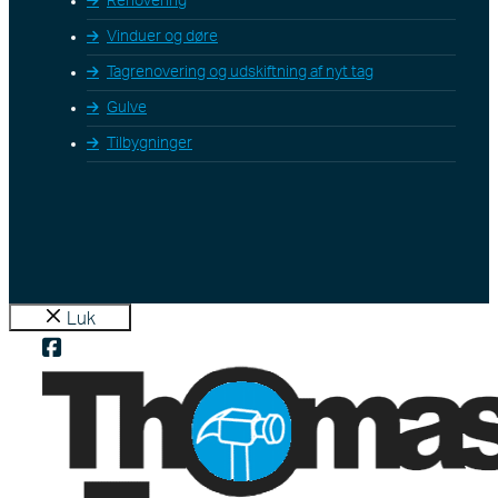
Renovering
Vinduer og døre
Tagrenovering og udskiftning af nyt tag
Gulve
Tilbygninger
Luk