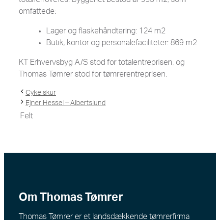
omfattede:
Lager og flaskehåndtering: 124 m2
Butik, kontor og personalefaciliteter: 869 m2
KT Erhvervsbyg A/S stod for totalentreprisen, og
Thomas Tømrer stod for tømrerentreprisen.
Cykelskur
Ejner Hessel – Albertslund
Felt
Om Thomas Tømrer
Thomas Tømrer er et landsdækkende tømrerfirma